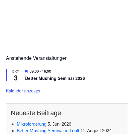
g
g
e
A
n
n
S
s
u
i
c
c
Anstehende Veranstaltungen
h
h
e
t
H
09:00
-
16:00
OKT.
3
e
u
Better Mushing Seminar 2026
e
r
v
n
n
o
Kalender anzeigen
r
d
-
g
e
A
N
h
Neueste Beiträge
o
n
a
b
e
Mikroförderung
5. Juni 2026
s
v
n
Better Mushing Seminar in Looft
11. August 2024