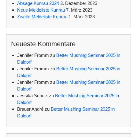
i
i
Absage Kunrau 2024
3. Dezember 2023
Neue Meldeliste Kunrau
7. März 2023
c
g
Zweite Meldeliste Kunrau
1. März 2023
h
a
t
t
e
i
Neueste Kommentare
n
o
Jennifer Fromm
zu
Better Mushing Seminar 2025 in
,
n
Daldorf
Jennifer Fromm
zu
Better Mushing Seminar 2025 in
N
Daldorf
a
Jennifer Fromm
zu
Better Mushing Seminar 2025 in
v
Daldorf
Jessika Schulz
zu
Better Mushing Seminar 2025 in
i
Daldorf
g
Brauer André
zu
Better Mushing Seminar 2025 in
Daldorf
a
t