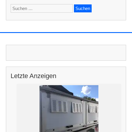
i
Suchen
o
nach:
n
Letzte Anzeigen