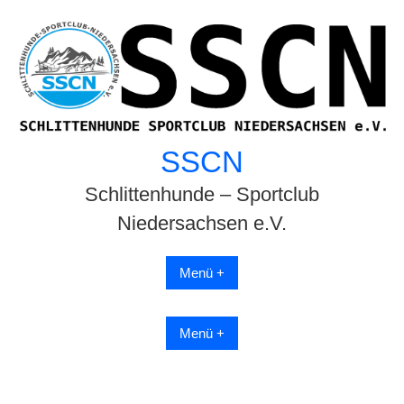
Skip
to
content
SSCN
Schlittenhunde – Sportclub
Niedersachsen e.V.
Menü +
Menü +