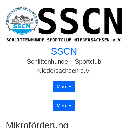
Skip
to
content
SSCN
Schlittenhunde – Sportclub
Niedersachsen e.V.
Menü +
Menü +
Mikroförderung