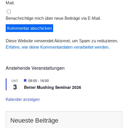
Mail.
Benachrichtige mich über neue Beiträge via E-Mail.
Diese Website verwendet Akismet, um Spam zu reduzieren.
Erfahre, wie deine Kommentardaten verarbeitet werden.
Anstehende Veranstaltungen
H
09:00
-
16:00
OKT.
3
e
Better Mushing Seminar 2026
r
v
o
Kalender anzeigen
r
g
e
h
Neueste Beiträge
o
b