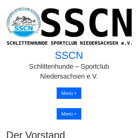
Skip
to
content
SSCN
Schlittenhunde – Sportclub
Niedersachsen e.V.
Menü +
Menü +
Der Vorstand