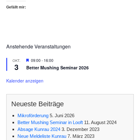
Gefällt mir:
Anstehende Veranstaltungen
H
09:00
-
16:00
OKT.
3
e
Better Mushing Seminar 2026
r
v
o
Kalender anzeigen
r
g
e
h
Neueste Beiträge
o
b
e
Mikroförderung
5. Juni 2026
n
Better Mushing Seminar in Looft
11. August 2024
Absage Kunrau 2024
3. Dezember 2023
Neue Meldeliste Kunrau
7. März 2023