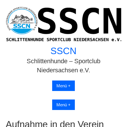
Skip
to
content
SSCN
Schlittenhunde – Sportclub
Niedersachsen e.V.
Menü +
Menü +
Aufnahme in den Verein