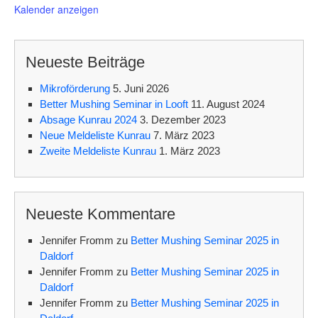
o
Kalender anzeigen
r
g
e
h
Neueste Beiträge
o
b
e
Mikroförderung
5. Juni 2026
n
Better Mushing Seminar in Looft
11. August 2024
Absage Kunrau 2024
3. Dezember 2023
Neue Meldeliste Kunrau
7. März 2023
Zweite Meldeliste Kunrau
1. März 2023
Neueste Kommentare
Jennifer Fromm
zu
Better Mushing Seminar 2025 in
Daldorf
Jennifer Fromm
zu
Better Mushing Seminar 2025 in
Daldorf
Jennifer Fromm
zu
Better Mushing Seminar 2025 in