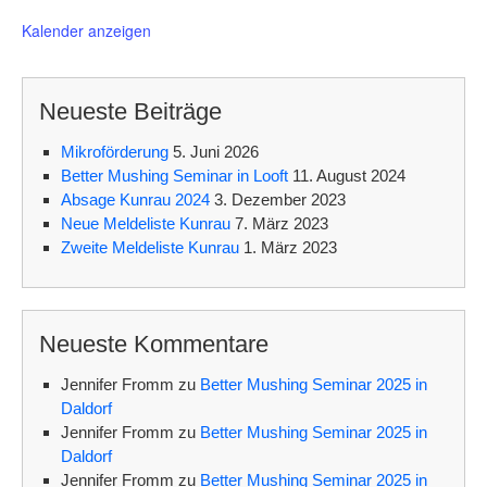
v
o
Kalender anzeigen
r
g
e
h
Neueste Beiträge
o
b
e
Mikroförderung
5. Juni 2026
n
Better Mushing Seminar in Looft
11. August 2024
Absage Kunrau 2024
3. Dezember 2023
Neue Meldeliste Kunrau
7. März 2023
Zweite Meldeliste Kunrau
1. März 2023
Neueste Kommentare
Jennifer Fromm
zu
Better Mushing Seminar 2025 in
Daldorf
Jennifer Fromm
zu
Better Mushing Seminar 2025 in
Daldorf
Jennifer Fromm
zu
Better Mushing Seminar 2025 in