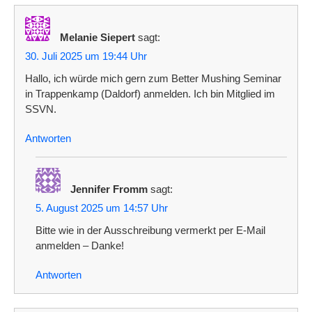
t
a
Melanie Siepert
sagt:
l
30. Juli 2025 um 19:44 Uhr
t
Hallo, ich würde mich gern zum Better Mushing Seminar
in Trappenkamp (Daldorf) anmelden. Ich bin Mitglied im
u
SSVN.
n
Antworten
g
-
N
Jennifer Fromm
sagt:
5. August 2025 um 14:57 Uhr
a
Bitte wie in der Ausschreibung vermerkt per E-Mail
v
anmelden – Danke!
i
Antworten
g
a