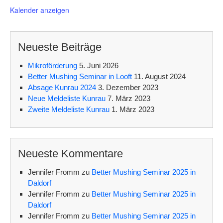
v
o
Kalender anzeigen
r
g
e
h
Neueste Beiträge
o
b
e
Mikroförderung
5. Juni 2026
n
Better Mushing Seminar in Looft
11. August 2024
Absage Kunrau 2024
3. Dezember 2023
Neue Meldeliste Kunrau
7. März 2023
Zweite Meldeliste Kunrau
1. März 2023
Neueste Kommentare
Jennifer Fromm
zu
Better Mushing Seminar 2025 in
Daldorf
Jennifer Fromm
zu
Better Mushing Seminar 2025 in
Daldorf
Jennifer Fromm
zu
Better Mushing Seminar 2025 in