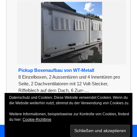
Pickup Boxenaufbau von WT-Metall
8 Einzelboxen, 2 Aussentüren und 4 Innentüren pro
Seite, 2 Dachventilatoren mit 12 Volt-Stecker,
Riffelblech auf dem Dach, 6 Zurr-…
Datenschutz und Cookies: Diese Website verwendet Cookies. Wenn du
[weiterlesen]
die Website weiterhin nutzt, stimmst du der Verwendung von Cookies zu.
Weitere Informationen, beispielsweise zur Kontrolle von Cookies, findest
du hier:
Cookie-Richtlinie
Copyright 2026
SSCN