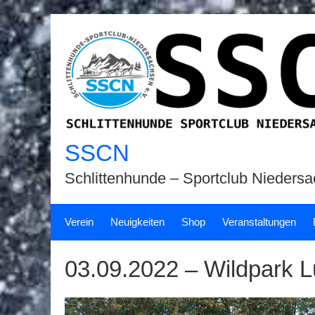
Skip
to
content
SSCN
Schlittenhunde – Sportclub Niedersa
Verein
Neuigkeiten
Shop
Veranstaltungen
03.09.2022 – Wildpark 