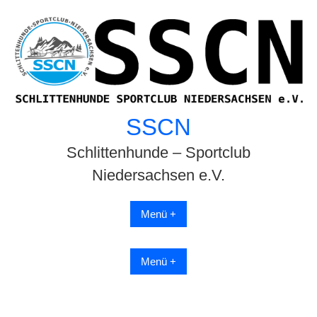
Skip
to
content
SSCN
Schlittenhunde – Sportclub
Niedersachsen e.V.
Menü +
Menü +