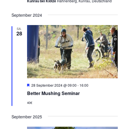
g
Kunrau bei Klötze
Hahnenberg, Kunrau, Deutschland
g
e
A
September 2024
n
n
S
SA.
s
28
u
i
c
c
h
h
e
t
u
e
n
n
H
28 September 2024 @ 09:00
-
16:00
e
Better Mushing Seminar
d
-
r
v
A
N
40€
o
r
n
a
g
September 2025
e
s
v
h
o