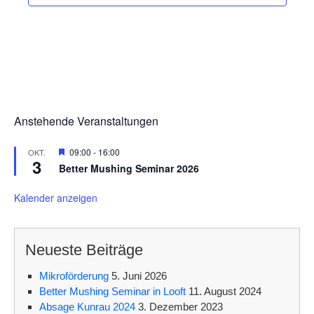
i
o
n
Anstehende Veranstaltungen
H
09:00
-
16:00
OKT.
3
e
Better Mushing Seminar 2026
r
v
o
Kalender anzeigen
r
g
e
h
Neueste Beiträge
o
b
e
Mikroförderung
5. Juni 2026
n
Better Mushing Seminar in Looft
11. August 2024
Absage Kunrau 2024
3. Dezember 2023