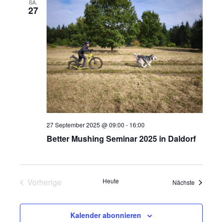
i
i
SA.
b
27
e
c
g
n
h
a
t
t
e
i
n
o
,
n
N
27 September 2025 @ 09:00
-
16:00
a
Better Mushing Seminar 2025 in Daldorf
v
i
g
Vorherige
Heute
Veranstal
Nächste
a
Veranstaltungen
t
Kalender abonnieren