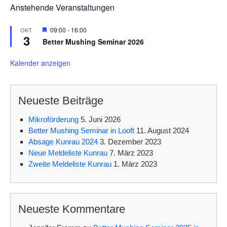
Anstehende Veranstaltungen
H
09:00
-
16:00
OKT.
3
e
Better Mushing Seminar 2026
r
v
o
Kalender anzeigen
r
g
e
h
Neueste Beiträge
o
b
e
Mikroförderung
5. Juni 2026
n
Better Mushing Seminar in Looft
11. August 2024
Absage Kunrau 2024
3. Dezember 2023
Neue Meldeliste Kunrau
7. März 2023
Zweite Meldeliste Kunrau
1. März 2023
Neueste Kommentare