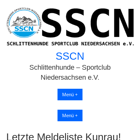
Skip
to
content
SSCN
Schlittenhunde – Sportclub
Niedersachsen e.V.
Menü +
Menü +
Letzte Meldeliste Kunrau!