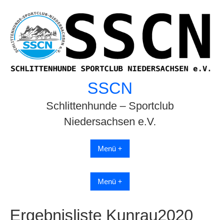
Skip
to
content
SSCN
Schlittenhunde – Sportclub
Niedersachsen e.V.
Menü +
Menü +
Ergebnisliste Kunrau2020