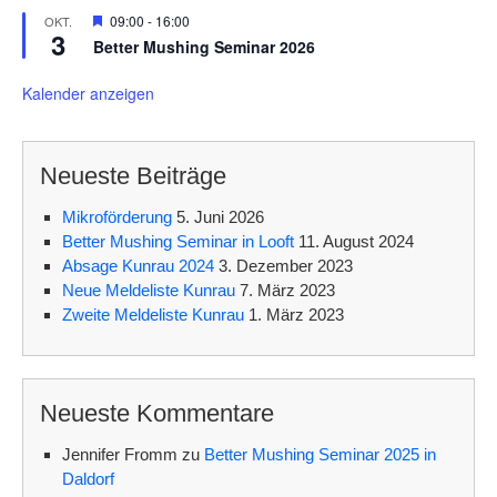
H
09:00
-
16:00
OKT.
3
e
Better Mushing Seminar 2026
r
v
o
Kalender anzeigen
r
g
e
h
Neueste Beiträge
o
b
e
Mikroförderung
5. Juni 2026
n
Better Mushing Seminar in Looft
11. August 2024
Absage Kunrau 2024
3. Dezember 2023
Neue Meldeliste Kunrau
7. März 2023
Zweite Meldeliste Kunrau
1. März 2023
Neueste Kommentare
Jennifer Fromm
zu
Better Mushing Seminar 2025 in
Daldorf