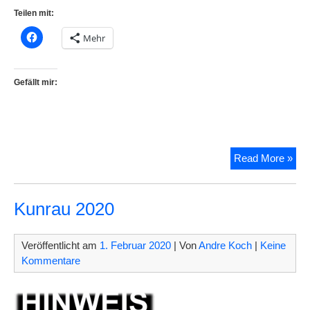
Teilen mit:
Mehr
Gefällt mir:
Info
Read More »
Kun
202
Kunrau 2020
Veröffentlicht am
1. Februar 2020
| Von
Andre Koch
|
Keine
Kommentare