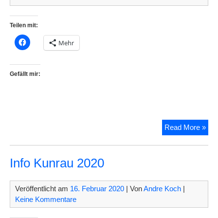
Teilen mit:
Mehr
Gefällt mir:
Ne
Read More »
Mel
Kun
Info Kunrau 2020
Veröffentlicht am
16. Februar 2020
| Von
Andre Koch
|
Keine Kommentare