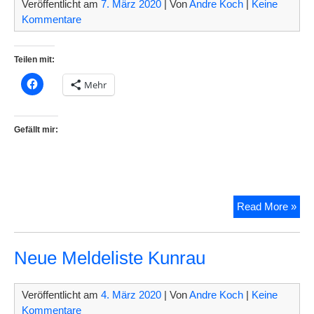
Veröffentlicht am
7. März 2020
| Von
Andre Koch
|
Keine
Kommentare
Teilen mit:
Mehr
Gefällt mir:
Wag
Read More »
in
Kun
Neue Meldeliste Kunrau
Veröffentlicht am
4. März 2020
| Von
Andre Koch
|
Keine
Kommentare