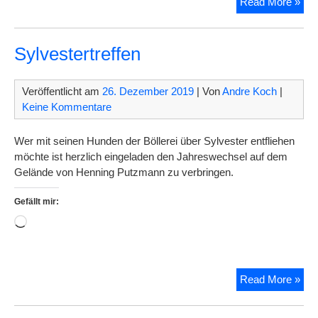
Kun
Read More »
202
Sylvestertreffen
Veröffentlicht am
26. Dezember 2019
| Von
Andre Koch
|
Keine Kommentare
Wer mit seinen Hunden der Böllerei über Sylvester entfliehen
möchte ist herzlich eingeladen den Jahreswechsel auf dem
Gelände von Henning Putzmann zu verbringen.
Gefällt mir:
Wird
geladen …
Sylv
Read More »