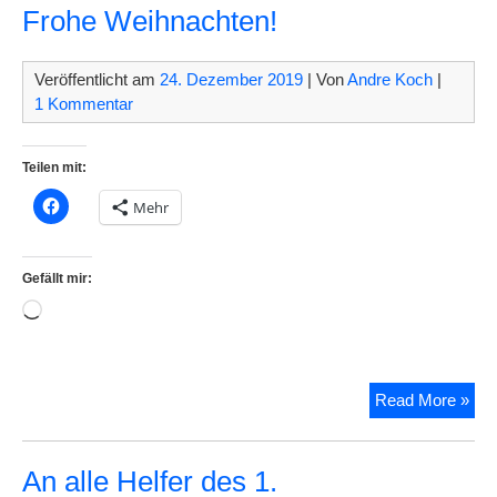
Frohe Weihnachten!
Veröffentlicht am
24. Dezember 2019
| Von
Andre Koch
|
1 Kommentar
Teilen mit:
Mehr
Gefällt mir:
Wird
geladen …
Fro
Read More »
Wei
An alle Helfer des 1.