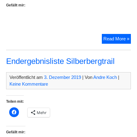
Gefällt mir:
An
Read More »
alle
Helf
des
Endergebnisliste Silberbergtrail
1.
Silb
Veröffentlicht am
3. Dezember 2019
| Von
Andre Koch
|
201
Keine Kommentare
Teilen mit:
Mehr
Gefällt mir: