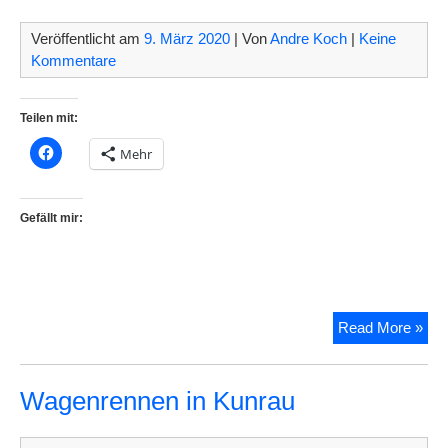
Veröffentlicht am
9. März 2020
| Von
Andre Koch
|
Keine
Kommentare
Teilen mit:
Mehr
Gefällt mir:
Let
Read More »
Mel
Kun
Wagenrennen in Kunrau