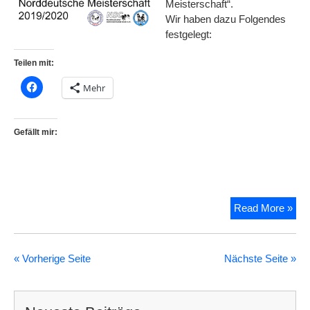
Meisterschaft“.
Wir haben dazu Folgendes
festgelegt:
Teilen mit:
Mehr
Gefällt mir:
Aus
Read More »
Nor
Mei
201
« Vorherige Seite
Nächste Seite »